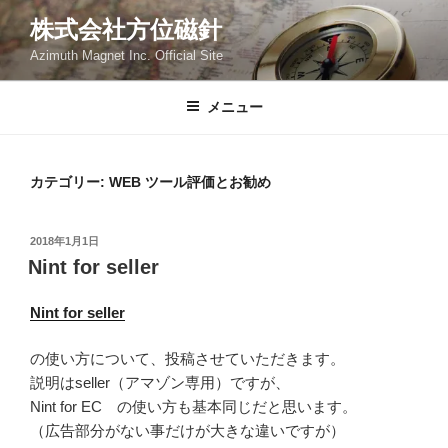
コ
株式会社方位磁針
ン
Azimuth Magnet Inc. Official Site
テ
ン
ツ
メニュー
へ
ス
キ
カテゴリー: WEB ツール評価とお勧め
ッ
プ
投
2018年1月1日
稿
Nint for seller
日:
Nint for seller
の使い方について、投稿させていただきます。
説明はseller（アマゾン専用）ですが、
Nint for EC の使い方も基本同じだと思います。
（広告部分がない事だけが大きな違いですが）