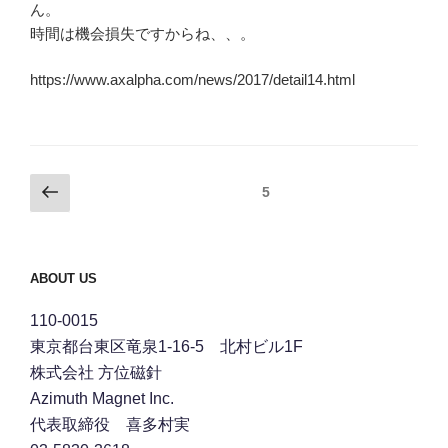
ん。
時間は機会損失ですからね、、。
https://www.axalpha.com/news/2017/detail14.html
投
前
ページ
5
の
稿
ペ
ナ
ー
ビ
ABOUT US
ジ
ゲ
110-0015
ー
東京都台東区竜泉1-16-5 北村ビル1F
シ
株式会社 方位磁針
ョ
Azimuth Magnet Inc.
ン
代表取締役 喜多村実