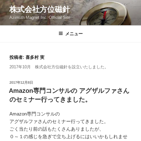
コ
株式会社方位磁針
ン
Azimuth Magnet Inc. Official Site
テ
ン
ツ
メニュー
へ
ス
キ
投稿者:
喜多村 実
ッ
2017年10月 株式会社方位磁針を設立いたしました。
プ
投
2017年12月8日
稿
Amazon専門コンサルの アグザルファさん
日:
のセミナー行ってきました。
Amazon専門コンサルの
アグザルファさんのセミナー行ってきました。
ごく当たり前の話もたくさんありましたが、
０～１の感じを急ぎで立ち上げるにはいいかもしれませ